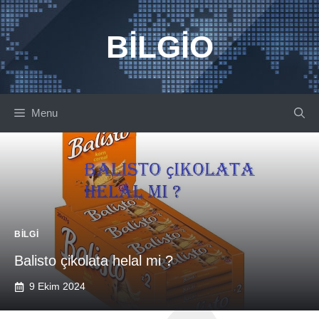
İçeriğe
atla
BILGIO
Menu
BILGI
Balisto çikolata helal mi ?
9 Ekim 2024