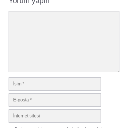
Yorum yapın
Yorum
İsim
E-
posta
İnternet
sitesi