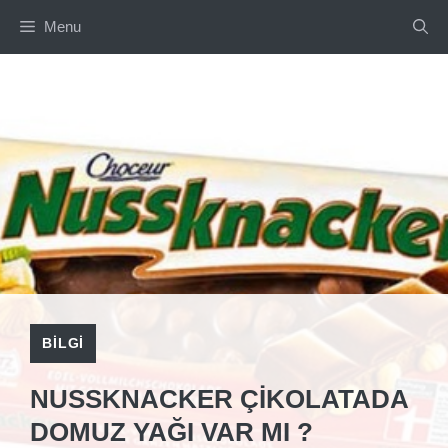
İçeriğe
Menu
atla
BILGI
NUSSKNACKER ÇIKOLATADA
DOMUZ YAĞI VAR MI ?