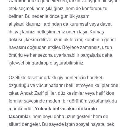
Gardırobunuzu güncellerken, tarzınıza uygun bir siyah
etek seçmek hem şıklığınızı hem de konforunuzu
belirler. Bu nedenle önce günlük yaşam
alışkanlıklarınızı, ardından da kurumsal veya davet
ihtiyaçlarınızı netleştirmeniz önem taşır. Kumaş
dokusu, kesim dili ve uzunluk tercihi, kombinin genel
havasını doğrudan etkiler. Böylece zamansız, uzun
ömürlü ve her sezona uyarlanabilir parçalarla daha
işlevsel bir gardırop oluşturabilirsiniz.
Özellikle tesettür odaklı giyinenler için hareket
özgürlüğü ve vücut hatlarını belli etmeyen kalıplar öne
çıkar. Ancak Zarif pililer, düz kesimler veya hafif kloş
formlar sayesinde modern bir görünüm yakalamak da
mümkündür.
Yüksek bel ve akıcı dökümlü
tasarımlar
, hem boyu daha uzun gösterir hem de
silueti dengeler. Bu sayede işten sosyal hayata, pek