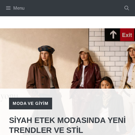
İçeriğe
Menu
atla
MODA VE GIYIM
SIYAH ETEK MODASINDA YENI
TRENDLER VE STIL