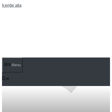
İçeriğe atla
BILGIO
Menu