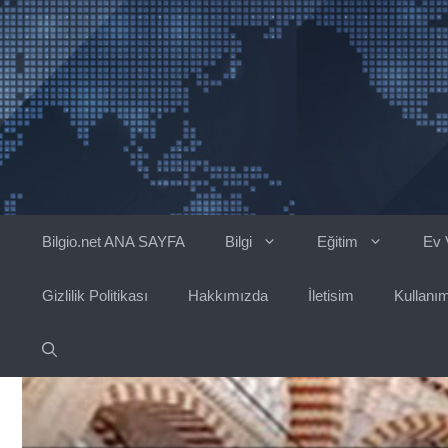
İçeriğe
atla
Bilgio.net ANA SAYFA
Bilgi
Eğitim
Ev 
Gizlilik Politikası
Hakkımızda
İletisim
Kullanım