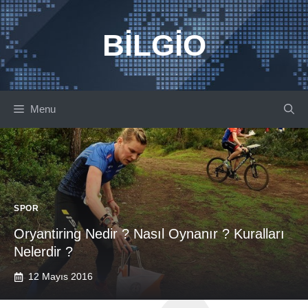
İçeriğe
atla
BILGIO
Menu
SPOR
Oryantiring Nedir ? Nasıl Oynanır ? Kuralları
Nelerdir ?
12 Mayıs 2016