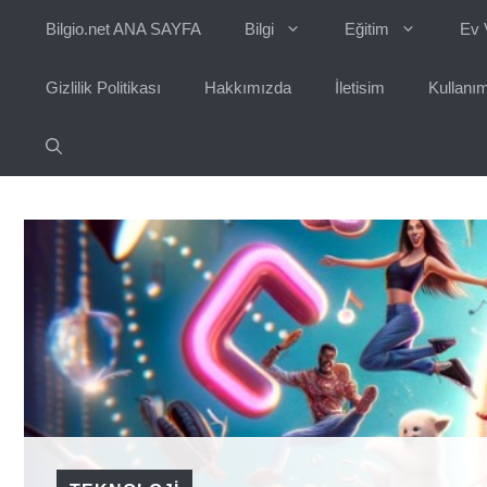
İçeriğe
Bilgio.net ANA SAYFA
Bilgi
Eğitim
Ev 
atla
Gizlilik Politikası
Hakkımızda
İletisim
Kullanım