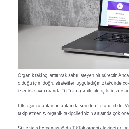
Organik takipçi arttırmak sabır isteyen bir süreçtir. Anc
olduğu için, doğru stratejileri uyguladığınız takdirde ço
izlenirse aynı oranda TikTok organik takipçilerinizde art
Etkileşim oranları bu anlamda son derece önemlidir. Vi
takip etmeniz, organik takipçilerinizin artışında çok öne
Sizler için hemen aşağıda TikTok organik takipçi arttıraca