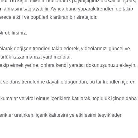
ı. Bu kişini etiketini kullanarak paylaştığınız alakalı bir içerik,
 almasını sağlayabilir. Ayrıca bunu yaparak trendleri de takip
e etkili ve popülerlik arttıran bir stratejidir.
rebilirsiniz.
 olarak değişen trendleri takip ederek, videolarınızı güncel ve
ünürlük kazanmanıza yardımcı olur.
takip etmek yerine, onlara kendi yaratıcı dokunuşunuzu ekleyin.
ik ve dans trendlerine dayalı olduğundan, bu tür trendleri içeren
umalar ve viral olmuş içeriklere katılarak, topluluk içinde daha
rikler üretirken, içerik kalitesini ve etkileşimi teşvik eden