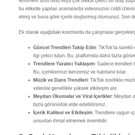
fenomeni ünlü oldu veya çok dikkat çekici bir olay yaşand
bu etikette yapılan aramalarda videonuzun ciddi izlenim
etmiş ve buna göre içerik oluşturmuş olursunuz. Son derec
Ek olarak aşağıdaki kısımlarda da çalışmalar gerçekleşti
Güncel Trendleri Takip Edin
: TikTok’ta sürekli
ilgi çekici tutun. Bu, platformda daha fazla gör
Trendlere Yaratıcı Yaklaşım
: Sadece trendleri 
Bu, içeriklerinizi benzersiz ve hatırlanır kılar.
Müzik ve Dans Trendleri
: TikTok özellikle müz
videolar genellikle yüksek etkileşim alır.
Meydan Okumalar ve Viral İçerikler
: Meydan ok
fazla görünürlük elde edebilirsiniz.
İçerik Kalitesi ve Etkileşim
: Trendlere uygun içe
unsurları ihmal etmemek önemlidir.