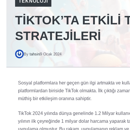
TEKNOLOJI
TIKTOK’TA ETKILI
STRATEJILERI
By
tahsin
9 Ocak 2024
Sosyal platformlara her geçen gün ilgi artmakta ve kullan
platformlardan biriside TikTok olmakta. İlk çıktığı zama
müthiş bir etkileşim oranına sahiptir.
TikTok 2024 yılında dünya genelinde 1.2 Milyar kullanı
yılının ilk çeyreğinde 1 milyar dolar harcama yaparak t
uygulama olmuştur. Bu rakam, uygulamanın reklam ve 