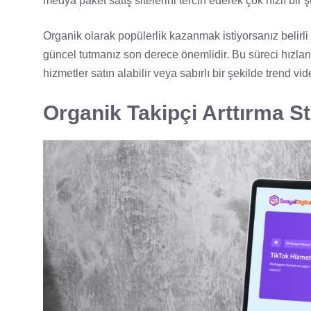
medya paket satış sitelerini tercih ederek çok hızlı bir 
Organik olarak popülerlik kazanmak istiyorsanız belirli 
güncel tutmanız son derece önemlidir. Bu süreci hızland
hizmetler satın alabilir veya sabırlı bir şekilde trend v
Organik Takipçi Arttırma Str