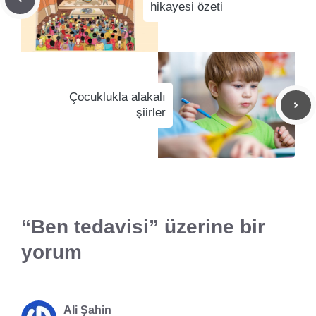
hikayesi özeti
Çocuklukla alakalı
şiirler
“Ben tedavisi” üzerine bir
yorum
Ali Şahin