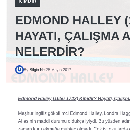
KIMDIR
EDMOND HALLEY (1
HAYATI, ÇALIŞMA 
NELERDIR?
By
Bilgio.Net
25 Mayıs 2017
Edmond Halley (1656-1742) Kimdir? Hayatı, Çalışma 
Meşhur İngiliz gökbilimci Edmond Halley, Londra Hagg
Ailesinin maddi durumu oldukça iyiydi. Bu yüzden adını 
zaman kuru ekmeğe muhtaç olmadı. Çok iyi okullarda ok