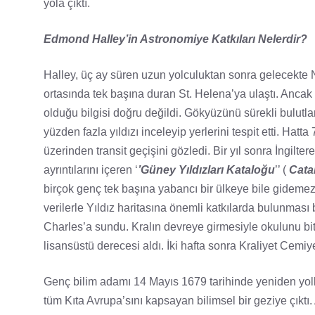
yola çıktı.
Edmond Halley’in Astronomiye Katkıları Nelerdir?
Halley, üç ay süren uzun yolculuktan sonra gelecekte 
ortasında tek başına duran St. Helena’ya ulaştı. Ancak
olduğu bilgisi doğru değildi. Gökyüzünü sürekli bulut
yüzden fazla yıldızı inceleyip yerlerini tespit etti. H
üzerinden transit geçişini gözledi. Bir yıl sonra İngilte
ayrıntılarını içeren ‘
’Güney Yıldızları Kataloğu
’’ (
Cata
birçok genç tek başına yabancı bir ülkeye bile gidemezk
verilerle Yıldız haritasına önemli katkılarda bulunması b
Charles’a sundu. Kralın devreye girmesiyle okulunu bi
lisansüstü derecesi aldı. İki hafta sonra Kraliyet Cemiye
Genç bilim adamı 14 Mayıs 1679 tarihinde yeniden yollar
tüm Kıta Avrupa’sını kapsayan bilimsel bir geziye çıktı. 