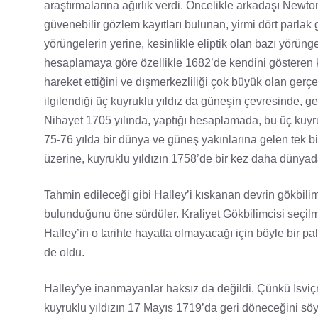
araştırmalarına ağırlık verdi. Öncelikle arkadaşı Newt
güvenebilir gözlem kayıtları bulunan, yirmi dört parlak
yörüngelerin yerine, kesinlikle eliptik olan bazı yörün
hesaplamaya göre özellikle 1682’de kendini gösteren ku
hareket ettiğini ve dışmerkezliliği çok büyük olan gerç
ilgilendiği üç kuyruklu yıldız da güneşin çevresinde, 
Nihayet 1705 yılında, yaptığı hesaplamada, bu üç kuyruk
75-76 yılda bir dünya ve güneş yakınlarına gelen tek b
üzerine, kuyruklu yıldızın 1758’de bir kez daha dünyada
Tahmin edileceği gibi Halley’i kıskanan devrin gökbil
bulunduğunu öne sürdüler. Kraliyet Gökbilimcisi seçilme
Halley’in o tarihte hayatta olmayacağı için böyle bir pal
de oldu.
Halley’ye inanmayanlar haksız da değildi. Çünkü İsviçr
kuyruklu yıldızın 17 Mayıs 1719’da geri döneceğini söyl