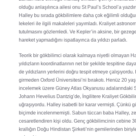
olduğu anlaşılınca ailesi onu St Paul’s School’a yazd
Halley bu sırada gökbilimlere daha çok eğilimli olduğu
lekeleri ile ilgili makaleleri yayımladı. Kraliyet astr
tutulmasını gözlemledi. Ve Kepler’in aksine, bir gezeg
hareket yapmadığını ispatlayınca da yıldızı parladı.
Teorik bir gökbilimci olarak kalmaya niyetli olmayan H
yıldızların koordinatlarının net bir şekilde tespitine 
de yıldızların yerlerini doğru tespit etmeye çalışıyordu
girmeden Oxford Üniversitesi’ni bırakotı. Henüz 20 yaş
incelemek üzere Güney Atlas Okyanusu adalarındaki S
Johann Hevelius Dantzig’de, İngilitere Kraliyet Gökbi
uğraşıyordu. Halley isabetli bir karar vermişti. Çünkü g
biçimde incelenmemişti. Sabun tüccarı baba Halley, zeng
cesaretlendiren kişi oldu. Genç gökbilimcinin cebine 3
krallığın Doğu Hindistan Şirketi’nin gemilerinden bir