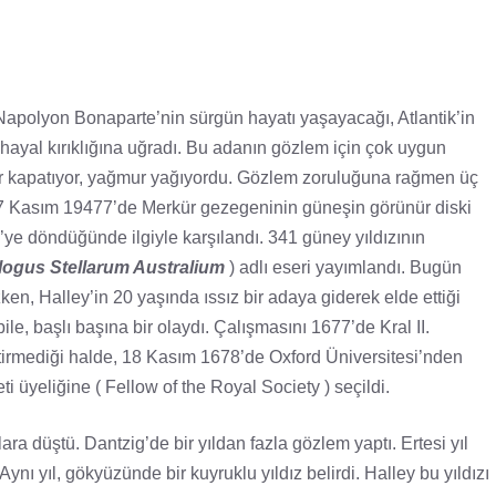
Napolyon Bonaparte’nin sürgün hayatı yaşayacağı, Atlantik’in
 hayal kırıklığına uğradı. Bu adanın gözlem için çok uygun
lar kapatıyor, yağmur yağıyordu. Gözlem zoruluğuna rağmen üç
atta 7 Kasım 19477’de Merkür gezegeninin güneşin görünür diski
re’ye döndüğünde ilgiyle karşılandı. 341 güney yıldızının
logus Stellarum Australium
) adlı eseri yayımlandı. Bugün
en, Halley’in 20 yaşında ıssız bir adaya giderek elde ettiği
ile, başlı başına bir olaydı. Çalışmasını 1677’de Kral II.
tirmediği halde, 18 Kasım 1678’de Oxford Üniversitesi’nden
ti üyeliğine ( Fellow of the Royal Society ) seçildi.
a düştü. Dantzig’de bir yıldan fazla gözlem yaptı. Ertesi yıl
Aynı yıl, gökyüzünde bir kuyruklu yıldız belirdi. Halley bu yıldızı