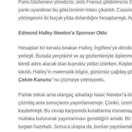
Paris Gözlemevi yöneticisi, ünlü Fransız gökbilimcisi
yankı uyandıran bu gökcisminin rotası çıkarıldı. Cassin
yörüngesini iki buçuk yılda dolandığını hesaplamıştı. A
Edmond Halley Newton’a Sponsor Oldu
Hesapları bir kenara bırakan Halley, İngiltere’ye dön
yerleşti. Burada yerçekimi ve ay gözlemleriyle ilgilen
kendi adını alacak olan kuyruklu yıldızı izlerken, Kepl
takıldı. Halley’in matematik bilgisi, günümüz çağdaş gök
Çekim Kanunu
’’nu çözmeye yetmiyordu.
Parlak zekalı ama utangaç arkadaşı Isaac Newton’a da
çözmüş ama sonuçlarını yayımlamamıştı. Çünkü, üzerin
kaybetmişti. Bu cevap karşısında kulaklarına inanamay
mutlaka bulunarak yayınlanması gerektiğini anlattı. B
baştan hazırladı. Sonuca ulaşsa da, bunları yayınlamak