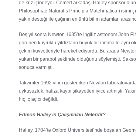
de kriz içindeydi. Cömert arkadaşı Halley sponsor olunc
Philosophiae Naturalis Principia Matehmatica ) isimi çı
yakın desteği ile çağının en ünlü bilim adamları arasınd
Beş yıl sonra Newton 1685’te İngiliz astronom John Fl
görünen kuyruklu yıldızların büyük bir ihitimalle aynı 
çekim kuvvetleriyle hareket ediyordu. Bu arada Newton,
yukarı bir parabol şeklinde olduğunu söylemişti. Saks
sonuca varmıştı.
Takvimler 1692 yılını gösterirken Newton laboratuvar
uykusuzluk, hafıza kaybı şikayetleri iyice artmıştı. Yak
hiç iç açıcı değildi.
Edmon Halley’in Çalışmaları Nelerdir?
Halley, 1704’te Oxford Üniversitesi’nde boşalan Geomet