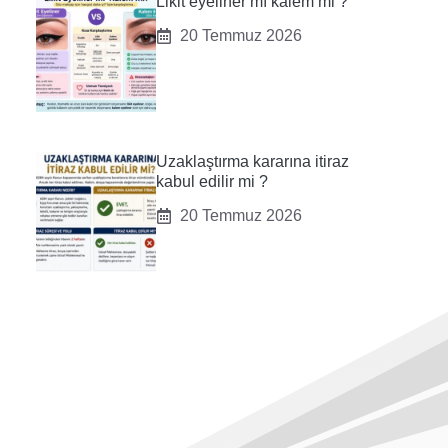
Likit eyeliner mı kalem mi ?
20 Temmuz 2026
Uzaklaştırma kararına itiraz
kabul edilir mi ?
20 Temmuz 2026