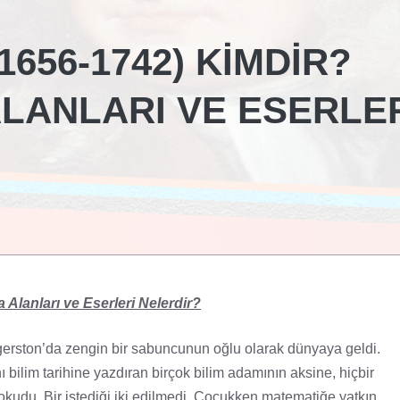
656-1742) KIMDIR?
ALANLARI VE ESERLE
Alanları ve Eserleri Nelerdir?
erston’da zengin bir sabuncunun oğlu olarak dünyaya geldi.
bilim tarihine yazdıran birçok bilim adamının aksine, hiçbir
udu. Bir istediği iki edilmedi. Çocukken matematiğe yatkın