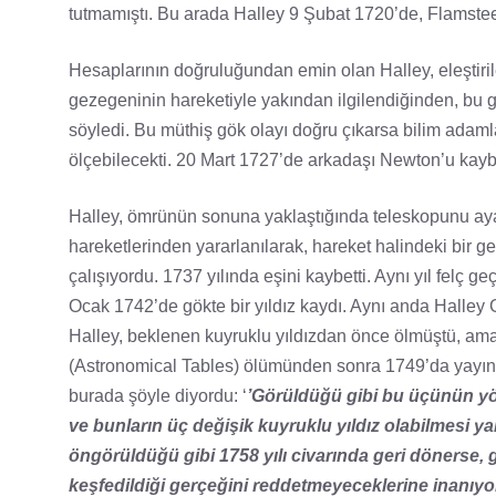
tutmamıştı. Bu arada Halley 9 Şubat 1720’de, Flamsteed
Hesaplarının doğruluğundan emin olan Halley, eleştiril
gezegeninin hareketiyle yakından ilgilendiğinden, bu
söyledi. Bu müthiş gök olayı doğru çıkarsa bilim adaml
ölçebilecekti. 20 Mart 1727’de arkadaşı Newton’u kaybe
Halley, ömrünün sonuna yaklaştığında teleskopunu aya çe
hareketlerinden yararlanılarak, hareket halindeki bir g
çalışıyordu. 1737 yılında eşini kaybetti. Aynı yıl felç
Ocak 1742’de gökte bir yıldız kaydı. Aynı anda Hall
Halley, beklenen kuyruklu yıldızdan önce ölmüştü, ama 
(Astronomical Tables) ölümünden sonra 1749’da yayınlan
burada şöyle diyordu: ‘
’Görüldüğü gibi bu üçünün yör
ve bunların üç değişik kuyruklu yıldız olabilmesi ya
öngörüldüğü gibi 1758 yılı civarında geri dönerse, g
keşfedildiği gerçeğini reddetmeyeceklerine inanıy