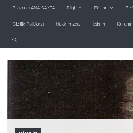
İçeriğe
Bilgio.net ANA SAYFA
Bilgi
Eğitim
Ev 
atla
Gizlilik Politikası
Hakkımızda
İletisim
Kullanım