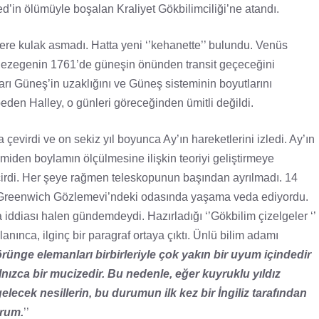
’in ölümüyle boşalan Kraliyet Gökbilimciliği’ne atandı.
ere kulak asmadı. Hatta yeni ‘’kehanette’’ bulundu. Venüs
 gezegenin 1761’de güneşin önünden transit geçeceğini
arı Güneş’in uzaklığını ve Güneş sisteminin boyutlarını
den Halley, o günleri göreceğinden ümitli değildi.
virdi ve on sekiz yıl boyunca Ay’ın hareketlerini izledi. Ay’ın
emiden boylamın ölçülmesine ilişkin teoriyi geliştirmeye
 geçirdi. Her şeye rağmen teleskopunun başından ayrılmadı. 14
ey Greenwich Gözlemevi’ndeki odasında yaşama veda ediyordu.
iddiası halen gündemdeydi. Hazırladığı ‘’Gökbilim çizelgeler ‘’
ınca, ilginç bir paragraf ortaya çıktı. Ünlü bilim adamı
ünge elemanları birbirleriyle çok yakın bir uyum içindedir
lnızca bir mucizedir. Bu nedenle, eğer kuyruklu yıldız
elecek nesillerin, bu durumun ilk kez bir İngiliz tarafından
orum.
’’