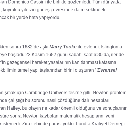
 Gian Domenico Cassini ile birlikte gözlemledi. Tüm dünyada
i, kuyruklu yıldızın güneş çevresinde daire şeklindeki
ncak bir yerde hata yapıyordu.
dükten sonra 1682’de aşkı
Marry Tooke
ile evlendi. Islington’a
meye başladı. 22 Kasım 1682 günü sabahı saat 6:30’da, ileride
er’in gezegensel hareket yasalarının kanıtlanması kafasına
bilimin temel yapı taşlarından birini oluşturan ‘
’Evrensel
nışmak için Cambridge Ünibversitesi’ne gitti. Newton problemi
de çalıştığı bu sorunu nasıl çözdüğüne dair hesapları
an Halley, bu olayın ne kadar önemli olduğunu ve sonuçlarının
ir süre sonra Newton kaybolan matematik hesaplarını yeni
 istemedi. Zira cebinde parası yoktu. Londra Kraliyet Derneği