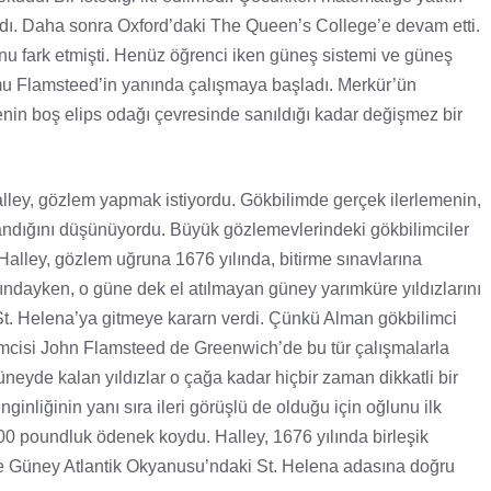
ırdı. Daha sonra Oxford’daki The Queen’s College’e devam etti.
nu fark etmişti. Henüz öğrenci iken güneş sistemi ve güneş
onomu Flamsteed’in yanında çalışmaya başladı. Merkür’ün
enin boş elips odağı çevresinde sanıldığı kadar değişmez bir
alley, gözlem yapmak istiyordu. Gökbilimde gerçek ilerlemenin,
dayandığını düşünüyordu. Büyük gözlemevlerindeki gökbilimciler
. Halley, gözlem uğruna 1676 yılında, bitirme sınavlarına
ındayken, o güne dek el atılmayan güney yarımküre yıldızlarını
t. Helena’ya gitmeye kararn verdi. Çünkü Alman gökbilimci
limcisi John Flamsteed de Greenwich’de bu tür çalışmalarla
üneyde kalan yıldızlar o çağa kadar hiçbir zaman dikkatli bir
inliğinin yanı sıra ileri görüşlü de olduğu için oğlunu ilk
00 poundluk ödenek koydu. Halley, 1676 yılında birleşik
iyle Güney Atlantik Okyanusu’ndaki St. Helena adasına doğru