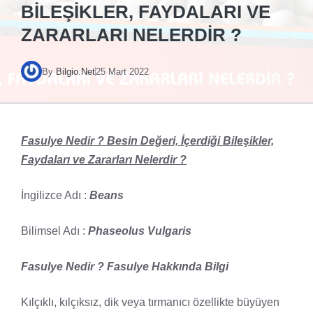
BILEŞIKLER, FAYDALARI VE
ZARARLARI NELERDIR ?
By
Bilgio.Net
25 Mart 2022
Fasulye Nedir ? Besin Değeri, İçerdiği Bileşikler,
Faydaları ve Zararları Nelerdir ?
İngilizce Adı :
Beans
Bilimsel Adı :
Phaseolus Vulgaris
Fasulye Nedir ? Fasulye Hakkında Bilgi
Kılçıklı, kılçıksız, dik veya tırmanıcı özellikte büyüyen