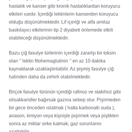
hastalık ve kanser gibi kronik hastalıklardan koruyucu
etkileri vardır. İçerdiği lektinlerin kanserden koruyucu
olduğu düşünülmektedir. Lif içeriği ve alfa amilaz
baskılayıcı etkilerinin tip 2 diyabeti önlemede etkili
olabileceği düşünülmektedir.
Bazu çiğ fasulye türlerinin içerdiği zararlşı bir toksin
olan ‘’ lektin fitohemaglutinin ‘’ en az 10 dakika
kaynatılarak uzaklaştırılabilir. Az pişmiş fasulye çiğ
halinden daha da zehirli olabilmektedir.
Birçok fasulye türünün içerdiği rafinoz ve stakihoz gibi
olisakkaridler bağırsak gazına sebep olur. Pişirmeden
bir gece önceden ıslatmak ( hatta karbonatlı suda ),
anason, kimyon veya kişnişle pişirmek veya piştikten
sonra az miktar sirke katmak, gaz sorunlarını
azaltabilir.