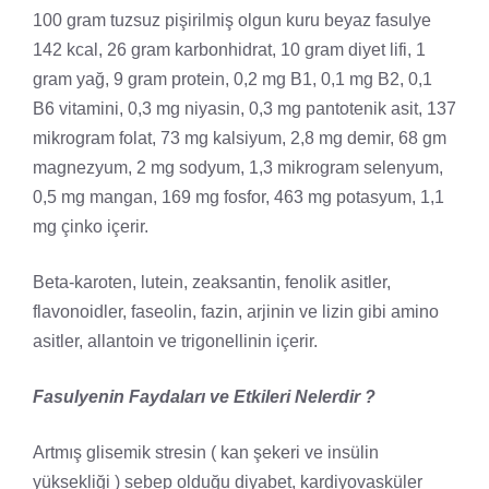
100 gram tuzsuz pişirilmiş olgun kuru beyaz fasulye
142 kcal, 26 gram karbonhidrat, 10 gram diyet lifi, 1
gram yağ, 9 gram protein, 0,2 mg B1, 0,1 mg B2, 0,1
B6 vitamini, 0,3 mg niyasin, 0,3 mg pantotenik asit, 137
mikrogram folat, 73 mg kalsiyum, 2,8 mg demir, 68 gm
magnezyum, 2 mg sodyum, 1,3 mikrogram selenyum,
0,5 mg mangan, 169 mg fosfor, 463 mg potasyum, 1,1
mg çinko içerir.
Beta-karoten, lutein, zeaksantin, fenolik asitler,
flavonoidler, faseolin, fazin, arjinin ve lizin gibi amino
asitler, allantoin ve trigonellinin içerir.
Fasulyenin Faydaları ve Etkileri Nelerdir ?
Artmış glisemik stresin ( kan şekeri ve insülin
yüksekliği ) sebep olduğu diyabet, kardiyovasküler