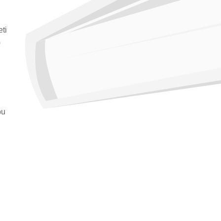
ti
0
bu