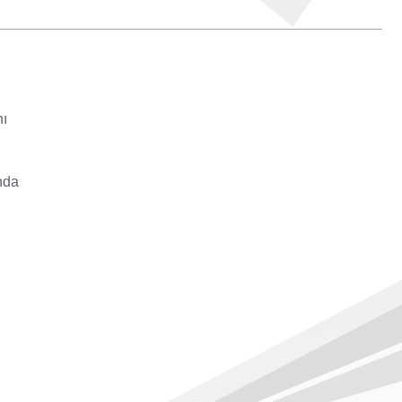
n
nı
unda