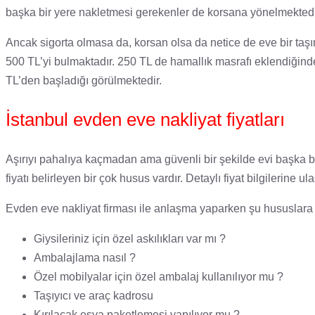
başka bir yere nakletmesi gerekenler de korsana yönelmektedi
Ancak sigorta olmasa da, korsan olsa da netice de eve bir taş
500 TL’yi bulmaktadır. 250 TL de hamallık masrafı eklendiğin
TL’den başladığı görülmektedir.
İstanbul evden eve nakliyat fiyatları
Aşırıyı pahalıya kaçmadan ama güvenli bir şekilde evi başka bi
fiyatı belirleyen bir çok husus vardır. Detaylı fiyat bilgilerine 
Evden eve nakliyat firması ile anlaşma yaparken şu hususlara d
Giysileriniz için özel askılıkları var mı ?
Ambalajlama nasıl ?
Özel mobilyalar için özel ambalaj kullanılıyor mu ?
Taşıyıcı ve araç kadrosu
Kırılacak eşya paketlemesi yapılıyor mu ?