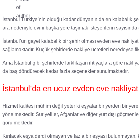
İstanbul Türkiye’nin olduğu kadar dünyanın da en kalabalık şehi
ara nedeniyle evini başka yere taşımak isteyenlerin sayısında c
İstanbul’un gayet kalabalık bir şehir olması evden eve nakliy
sağlamaktadır. Küçük şehirlerde nakliye ücretleri neredeyse fiks
Ama İstanbul gibi şehirlerde farklılaşan ihtiyaçlara göre nakli
da baş döndürecek kadar fazla seçenekler sunulmaktadır.
İstanbul’da en ucuz evden eve nakliyat f
Hizmet kalitesi mühim değil yeter ki eşyalar bir yerden bir yere
yönelmektedir. Suriyeliler, Afganlar ve diğer yurt dışı göçmenler
görülmektedir.
Kırılacak eşya derdi olmayan ve fazla bir eşyası bulunmayan, k