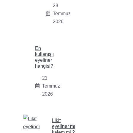
28
Temmuz
2026
En
kullanışlı
eyeliner
hangisi?
21
Temmuz
2026
Likit
eyeliner mı
kalem mi ?