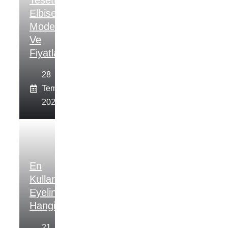
Tesettur
Elbise
Modelleri
Ve
Fiyatları
28
Temmuz
2026
En
Kullanışlı
Eyeliner
Hangisi?
21