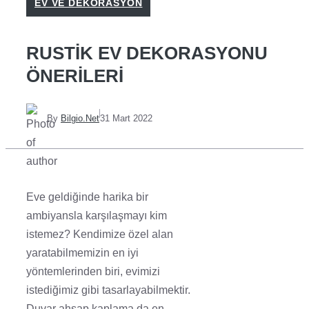
EV VE DEKORASYON
RUSTIK EV DEKORASYONU
ÖNERILERI
By
Bilgio.Net
31 Mart 2022
Eve geldiğinde harika bir
ambiyansla karşılaşmayı kim
istemez? Kendimize özel alan
yaratabilmemizin en iyi
yöntemlerinden biri, evimizi
istediğimiz gibi tasarlayabilmektir.
Duvar ahşap kaplama
da en