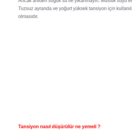
Ancak aniden soğuk su ile yıkanmayın. Musluk suyu en 
Tuzsuz ayranda ve yoğurt yüksek tansiyon için kullanıla
olmasıdır.
Tansiyon nasıl düşürülür ne yemeli ?