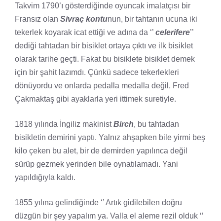
Takvim 1790’ı gösterdiğinde oyuncak imalatçısı bir
Fransız olan
Sivraç kontu
nun, bir tahtanın ucuna iki
tekerlek koyarak icat ettiği ve adına da ‘’
celerifere
’’
dediği tahtadan bir bisiklet ortaya çıktı ve ilk bisiklet
olarak tarihe geçti. Fakat bu bisiklete bisiklet demek
için bir şahit lazımdı. Çünkü sadece tekerlekleri
dönüyordu ve onlarda pedalla medalla değil, Fred
Çakmaktaş gibi ayaklarla yeri ittimek suretiyle.
1818 yılında İngiliz makinist
Birch
, bu tahtadan
bisikletin demirini yaptı. Yalnız ahşapken bile yirmi beş
kilo çeken bu alet, bir de demirden yapılınca değil
sürüp gezmek yerinden bile oynatılamadı. Yani
yapıldığıyla kaldı.
1855 yılına gelindiğinde ‘’ Artık gidilebilen doğru
düzgün bir şey yapalım ya. Valla el aleme rezil olduk ‘’