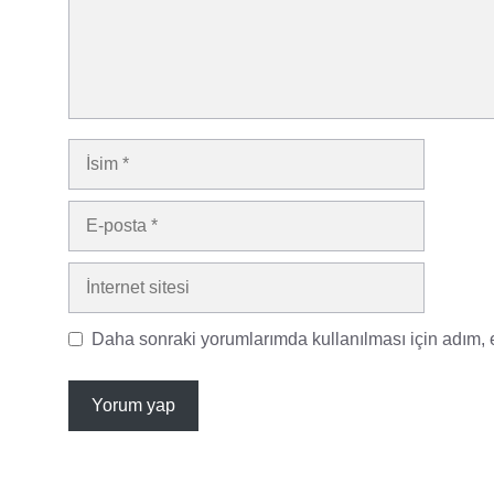
İsim
E-
posta
İnternet
sitesi
Daha sonraki yorumlarımda kullanılması için adım, e