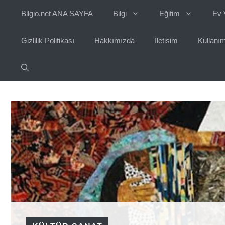
İçeriğe
Bilgio.net ANA SAYFA
Bilgi
Eğitim
Ev 
atla
Gizlilik Politikası
Hakkımızda
İletisim
Kullanım