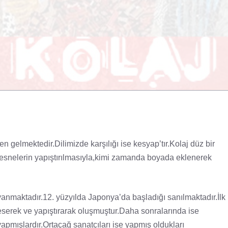
 gelmektedir.Dilimizde karşılığı ise kesyap’tır.Kolaj düz bir
nesnelerin yapıştırılmasıyla,kimi zamanda boyada eklenerek
anmaktadır.12. yüzyılda Japonya’da başladığı sanılmaktadır.İlk
keserek ve yapıştırarak oluşmuştur.Daha sonralarında ise
apmışlardır.Ortaçağ sanatçıları ise yapmış oldukları