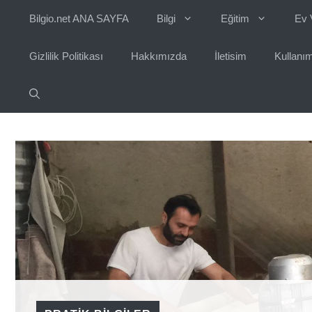
İçeriğe
Bilgio.net ANA SAYFA
Bilgi
Eğitim
Ev 
atla
Gizlilik Politikası
Hakkımızda
İletisim
Kullanım