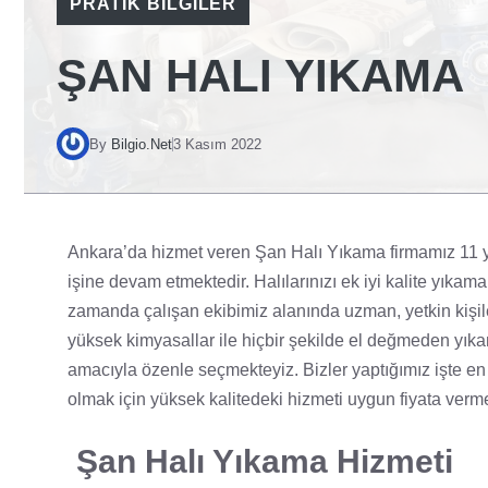
PRATIK BILGILER
ŞAN HALI YIKAMA
By
Bilgio.Net
3 Kasım 2022
Ankara’da hizmet veren Şan Halı Yıkama firmamız 11 yılı
işine devam etmektedir. Halılarınızı ek iyi kalite yıkam
zamanda çalışan ekibimiz alanında uzman, yetkin kişiler
yüksek kimyasallar ile hiçbir şekilde el değmeden yıkan
amacıyla özenle seçmekteyiz. Bizler yaptığımız işte en i
olmak için yüksek kalitedeki hizmeti uygun fiyata verm
Şan Halı Yıkama Hizmeti