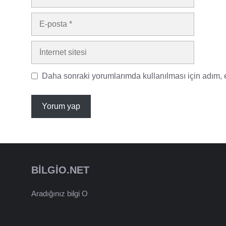
E-
posta
İnternet
sitesi
Daha sonraki yorumlarımda kullanılması için adım, e
BILGIO.NET
Aradığınız bilgi O