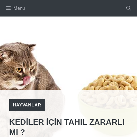
İçeriğe
Menu
atla
HAYVANLAR
KEDILER IÇIN TAHIL ZARARLI
MI ?